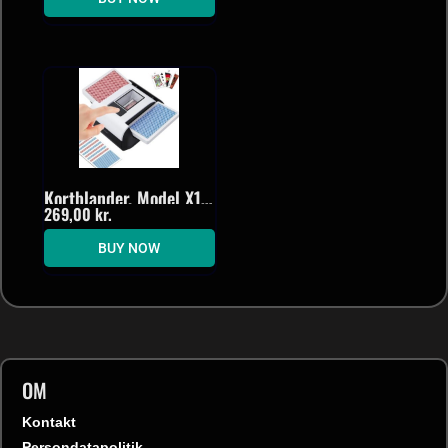
Kortblander, Model X1 – Hvid
269,00
kr.
BUY NOW
OM
Kontakt
Persondatapolitik