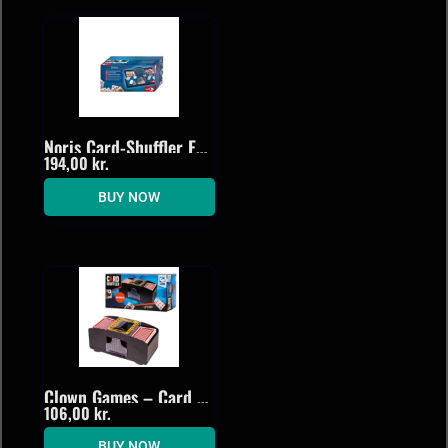
Noris Card-Shuffler Evi LOVEectric
194,00
kr.
BUY NOW
Clown Games – Card Shuffler
106,00
kr.
BUY NOW