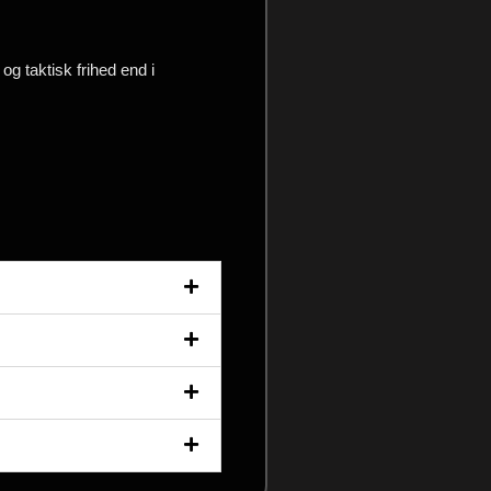
og taktisk frihed end i