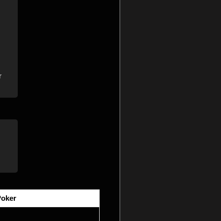
r
Poker