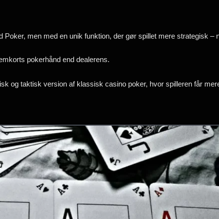
oker, men med en unik funktion, der gør spillet mere strategisk – n
 femkorts pokerhånd end dealerens.
 og taktisk version af klassisk casino poker, hvor spilleren får mere