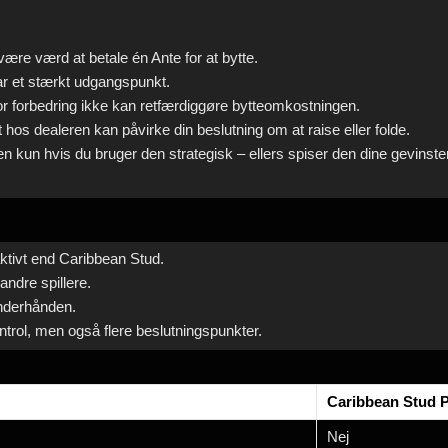
 være værd at betale én Ante for at bytte.
ar et stærkt udgangspunkt.
r forbedring ikke kan retfærdiggøre bytteomkostningen.
t hos dealeren kan påvirke din beslutning om at raise eller folde.
kun hvis du bruger den strategisk – ellers spiser den dine gevinste
ktivt end Caribbean Stud.
ndre spillere.
nderhånden.
ntrol, men også flere beslutningspunkter.
Caribbean Stud 
Nej