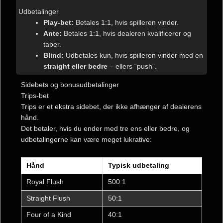
Udbetalinger
Play-bet:
Betales 1:1, hvis spilleren vinder.
Ante:
Betales 1:1, hvis dealeren kvalificerer og
taber.
Blind:
Udbetales kun, hvis spilleren vinder med en
straight eller bedre
– ellers “push”.
Sidebets og bonusudbetalinger
Trips-bet
Trips er et ekstra sidebet, der ikke afhænger af dealerens
hånd.
Det betaler, hvis du ender med tre ens eller bedre, og
udbetalingerne kan være meget lukrative:
Hånd
Typisk udbetaling
Royal Flush
500:1
Straight Flush
50:1
Four of a Kind
40:1