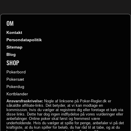
OM
Kontakt
Persondatapolitik
Sitemap
Blog
SHOP
Pokerbord
Pokersæt
Pokerdug
Kortblander
Ansvarsfraskrivelse:
Nogle af linksene på Poker-Regler.dk er
såkaldte affiliate-links. Det betyder, at vi kan modtage en
kommission, hvis du vælger at registrere dig eller foretage et køb via
disse links. Dette har dog ingen indflydelse på vores vurderinger eller
anbefalinger. Online poker skal først og fremmest være
underholdende. Hvis du vælger at spille for penge, anbefaler vi på det
kraftigste, at du kun spiller for beløb, du har råd til at tabe, og at du