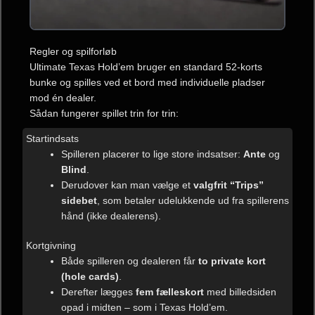
Regler og spilforløb
Ultimate Texas Hold’em bruger en standard 52-korts
bunke og spilles ved et bord med individuelle pladser
mod én dealer.
Sådan fungerer spillet trin for trin:
Startindsats
Spilleren placerer to lige store indsatser:
Ante
og
Blind
.
Derudover kan man vælge et
valgfrit “Trips”
sidebet
, som betaler udelukkende ud fra spillerens
hånd (ikke dealerens).
Kortgivning
Både spilleren og dealeren får
to private kort
(hole cards)
.
Derefter lægges
fem fælleskort
med billedsiden
opad i midten – som i Texas Hold’em.