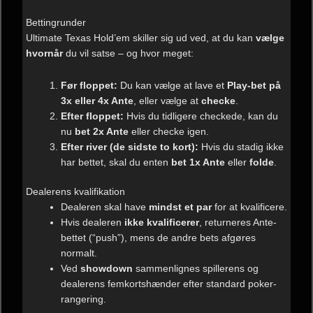
Bettingrunder
Ultimate Texas Hold’em skiller sig ud ved, at du kan
vælge
hvornår
du vil satse – og hvor meget:
Før floppet:
Du kan vælge at lave et
Play-bet på
3x eller 4x Ante
, eller vælge at
checke
.
Efter floppet:
Hvis du tidligere checkede, kan du
nu
bet 2x Ante
eller checke igen.
Efter river (de sidste to kort):
Hvis du stadig ikke
har bettet, skal du enten
bet 1x Ante
eller
folde
.
Dealerens kvalifikation
Dealeren skal have
mindst et par
for at kvalificere.
Hvis dealeren
ikke kvalificerer
, returneres Ante-
bettet (“push”), mens de andre bets afgøres
normalt.
Ved
showdown
sammenlignes spillerens og
dealerens femkortshænder efter standard poker-
rangering.