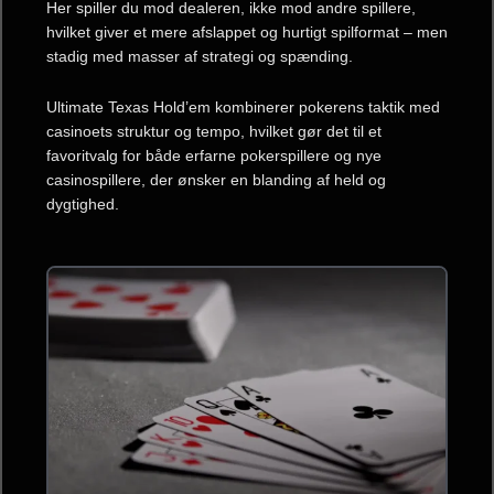
Her spiller du mod dealeren, ikke mod andre spillere,
hvilket giver et mere afslappet og hurtigt spilformat – men
stadig med masser af strategi og spænding.
Ultimate Texas Hold’em kombinerer pokerens taktik med
casinoets struktur og tempo, hvilket gør det til et
favoritvalg for både erfarne pokerspillere og nye
casinospillere, der ønsker en blanding af held og
dygtighed.