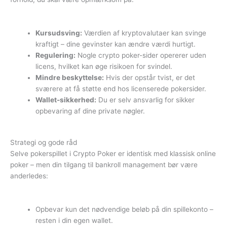
Kursudsving:
Værdien af kryptovalutaer kan svinge
kraftigt – dine gevinster kan ændre værdi hurtigt.
Regulering:
Nogle crypto poker-sider opererer uden
licens, hvilket kan øge risikoen for svindel.
Mindre beskyttelse:
Hvis der opstår tvist, er det
sværere at få støtte end hos licenserede pokersider.
Wallet-sikkerhed:
Du er selv ansvarlig for sikker
opbevaring af dine private nøgler.
Strategi og gode råd
Selve pokerspillet i Crypto Poker er identisk med klassisk online
poker – men din tilgang til bankroll management bør være
anderledes:
Opbevar kun det nødvendige beløb på din spillekonto –
resten i din egen wallet.