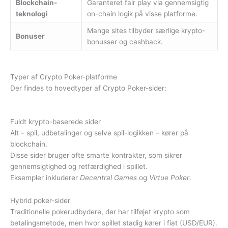
Blockchain-
Garanteret fair play via gennemsigtig
teknologi
on-chain logik på visse platforme.
Mange sites tilbyder særlige krypto-
Bonuser
bonusser og cashback.
Typer af Crypto Poker-platforme
Der findes to hovedtyper af Crypto Poker-sider:
Fuldt krypto-baserede sider
Alt – spil, udbetalinger og selve spil-logikken – kører på
blockchain.
Disse sider bruger ofte smarte kontrakter, som sikrer
gennemsigtighed og retfærdighed i spillet.
Eksempler inkluderer
Decentral Games
og
Virtue Poker
.
Hybrid poker-sider
Traditionelle pokerudbydere, der har tilføjet krypto som
betalingsmetode, men hvor spillet stadig kører i fiat (USD/EUR).