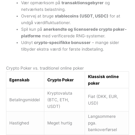
Vær opmærksom på
transaktionsgebyrer
og
netværkets belastning.
Overvej at bruge
stablecoins (USDT, USDC)
for at
undgå værdifluktuationer.
Spil kun på
anerkendte og licenserede crypto poker-
platforme
med verificerede RNG-systemer.
Udnyt
crypto-specifikke bonusser
– mange sider
tilbyder ekstra værdi for første indbetaling.
Crypto Poker vs. traditionel online poker
Klassisk online
Egenskab
Crypto Poker
poker
Kryptovaluta
Fiat (DKK, EUR,
Betalingsmiddel
(BTC, ETH,
USD)
USDT)
Langsommere
Hastighed
Meget hurtig
pga.
bankoverførsel