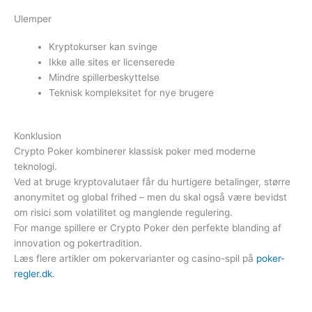
Ulemper
Kryptokurser kan svinge
Ikke alle sites er licenserede
Mindre spillerbeskyttelse
Teknisk kompleksitet for nye brugere
Konklusion
Crypto Poker kombinerer klassisk poker med moderne
teknologi.
Ved at bruge kryptovalutaer får du hurtigere betalinger, større
anonymitet og global frihed – men du skal også være bevidst
om risici som volatilitet og manglende regulering.
For mange spillere er Crypto Poker den perfekte blanding af
innovation og pokertradition.
Læs flere artikler om pokervarianter og casino-spil på
poker-
regler.dk
.