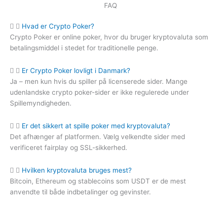
FAQ
Hvad er Crypto Poker?
Crypto Poker er online poker, hvor du bruger kryptovaluta som
betalingsmiddel i stedet for traditionelle penge.
Er Crypto Poker lovligt i Danmark?
Ja – men kun hvis du spiller på licenserede sider. Mange
udenlandske crypto poker-sider er ikke regulerede under
Spillemyndigheden.
Er det sikkert at spille poker med kryptovaluta?
Det afhænger af platformen. Vælg velkendte sider med
verificeret fairplay og SSL-sikkerhed.
Hvilken kryptovaluta bruges mest?
Bitcoin, Ethereum og stablecoins som USDT er de mest
anvendte til både indbetalinger og gevinster.