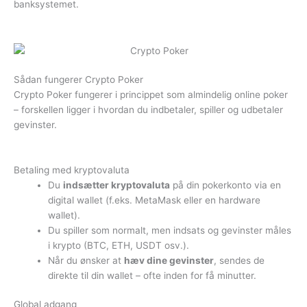
banksystemet.
Sådan fungerer Crypto Poker
Crypto Poker fungerer i princippet som almindelig online poker
– forskellen ligger i hvordan du indbetaler, spiller og udbetaler
gevinster.
Betaling med kryptovaluta
Du
indsætter kryptovaluta
på din pokerkonto via en
digital wallet (f.eks. MetaMask eller en hardware
wallet).
Du spiller som normalt, men indsats og gevinster måles
i krypto (BTC, ETH, USDT osv.).
Når du ønsker at
hæv dine gevinster
, sendes de
direkte til din wallet – ofte inden for få minutter.
Global adgang