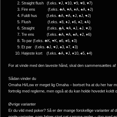
Straight flush (f.eks. ♥J, ♥10, ♥9, ♥8, ♥7)
Fire ens (f.eks. ♣A, ♥A, ♦A, ♠A, ♦J)
Fuldt hus (f.eks. ♣A, ♥A, ♦J, ♠J, ♥J)
Flush (f.eks. ♦8, ♦J, ♦6, ♦2, ♦A)
Straight (f.eks.
♣
A, ♥A, ♦J, ♠J, ♥J)
Tre ens (f.eks. ♣A, ♥A, ♠A, ♦2, ♦6)
To par (f.eks. ♣K, ♥K, ♠6, ♦6, ♦3)
Et par (f.eks. ♣J, ♥J, ♠3, ♦7, ♦3)
Højeste kort (f.eks. ♣A, ♥J, ♦10, ♠5, ♦4)
For at vinde med den laveste hånd, skal den sammensættes af fe
Sådan vinder du
Omaha Hi/Low er meget lig Omaha – bortset fra at du her har mu
fortrolig med reglerne, men også at du kan holde hovedet koldt 
Øvrige varianter
Er du vild med poker? Så er der mange forskellige varianter af 
nogle varianter, som følger stort set samme regler – dog med e