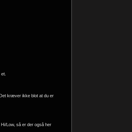
et.
et kræver ikke blot at du er
 Hi/Low, så er der også her