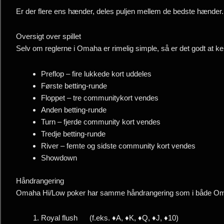
Er der flere ens hænder, deles puljen mellem de bedste hænder. 
Oversigt over spillet
Selv om reglerne i Omaha er rimelig simple, så er det godt at ken
Preflop – fire lukkede kort uddeles
Første betting-runde
Floppet – tre communitykort vendes
Anden betting-runde
Turn – fjerde community kort vendes
Tredje betting-runde
River – femte og sidste community kort vendes
Showdown
Håndrangering
Omaha Hi/Low poker har samme håndrangering som i både Omah
Royal flush (f.eks. ♦A, ♦K, ♦Q, ♦J, ♦10)