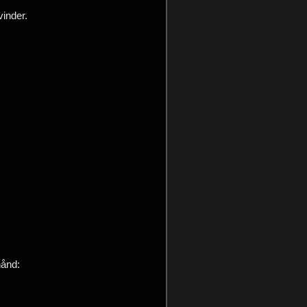
vinder.
hånd: