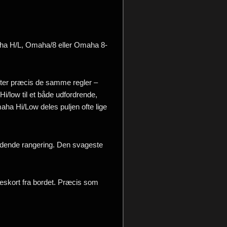
aha H/L, Omaha/8 eller Omaha 8-
fter præcis de samme regler –
Hi/low til et både udfordrende,
maha Hi/Low deles puljen ofte lige
ldende rangering. Den svageste
eskort fra bordet. Præcis som