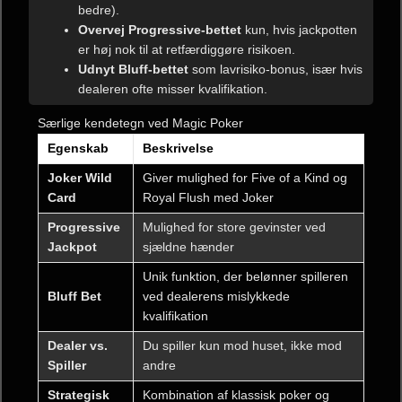
bedre).
Overvej Progressive-bettet
kun, hvis jackpotten
er høj nok til at retfærdiggøre risikoen.
Udnyt Bluff-bettet
som lavrisiko-bonus, især hvis
dealeren ofte misser kvalifikation.
Særlige kendetegn ved Magic Poker
Egenskab
Beskrivelse
Joker Wild
Giver mulighed for Five of a Kind og
Card
Royal Flush med Joker
Progressive
Mulighed for store gevinster ved
Jackpot
sjældne hænder
Unik funktion, der belønner spilleren
Bluff Bet
ved dealerens mislykkede
kvalifikation
Dealer vs.
Du spiller kun mod huset, ikke mod
Spiller
andre
Strategisk
Kombination af klassisk poker og