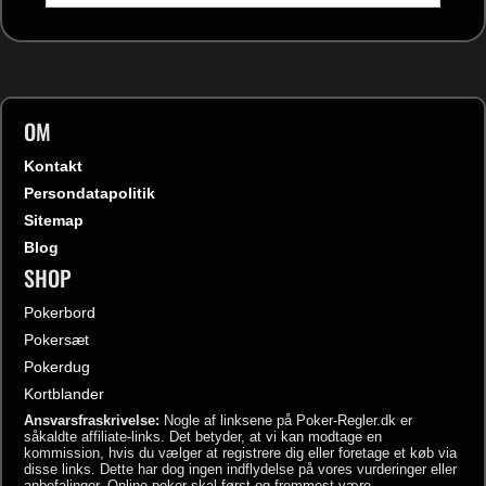
OM
Kontakt
Persondatapolitik
Sitemap
Blog
SHOP
Pokerbord
Pokersæt
Pokerdug
Kortblander
Ansvarsfraskrivelse:
Nogle af linksene på Poker-Regler.dk er
såkaldte affiliate-links. Det betyder, at vi kan modtage en
kommission, hvis du vælger at registrere dig eller foretage et køb via
disse links. Dette har dog ingen indflydelse på vores vurderinger eller
anbefalinger. Online poker skal først og fremmest være