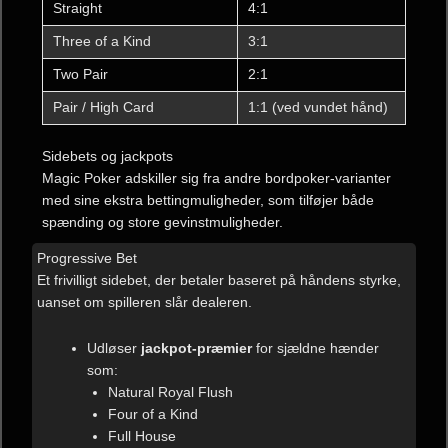
Straight
4:1
Three of a Kind
3:1
Two Pair
2:1
Pair / High Card
1:1 (ved vundet hånd)
Sidebets og jackpots
Magic Poker adskiller sig fra andre bordpoker-varianter
med sine ekstra bettingmuligheder, som tilføjer både
spænding og store gevinstmuligheder.
Progressive Bet
Et frivilligt sidebet, der betaler baseret på håndens styrke,
uanset om spilleren slår dealeren.
Udløser
jackpot-præmier
for sjældne hænder
som:
Natural Royal Flush
Four of a Kind
Full House