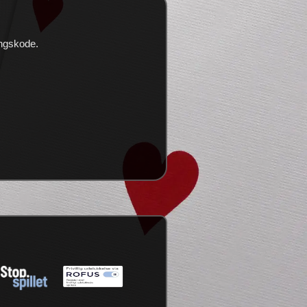
angskode.