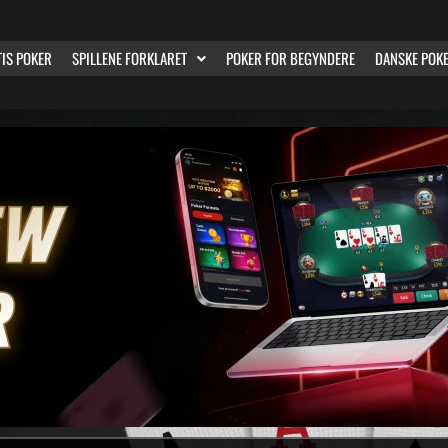
TIS POKER
SPILLENE FORKLARET
POKER FOR BEGYNDERE
DANSKE POK