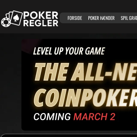
Gå
til
FORSIDE
POKER HÆNDER
SPIL GRA
indholdet