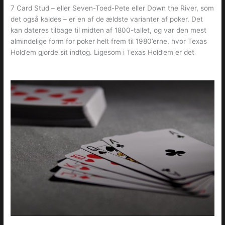
7 Card Stud – eller Seven-Toed-Pete eller Down the River, som
det også kaldes – er en af de ældste varianter af poker. Det
kan dateres tilbage til midten af 1800-tallet, og var den mest
almindelige form for poker helt frem til 1980’erne, hvor Texas
Hold’em gjorde sit indtog. Ligesom i Texas Hold’em er det
Read More »
5
Card
Draw