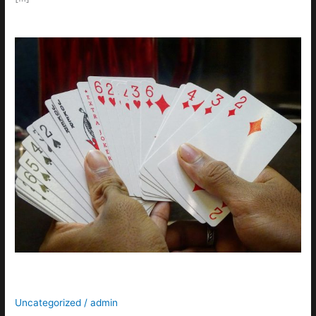
Read More »
7
Card
Stud
7 Card Stud
Uncategorized
/
admin