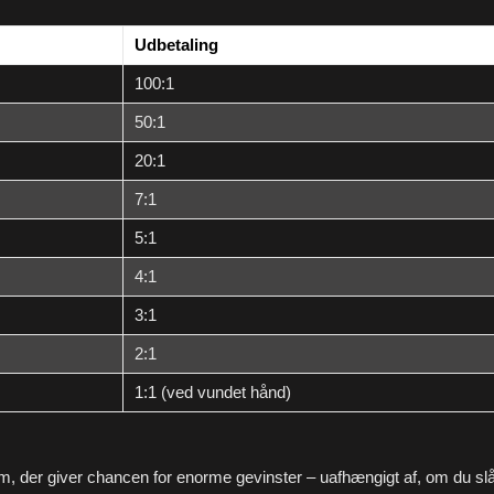
Udbetaling
100:1
50:1
20:1
7:1
5:1
4:1
3:1
2:1
1:1 (ved vundet hånd)
, der giver chancen for enorme gevinster – uafhængigt af, om du slår 