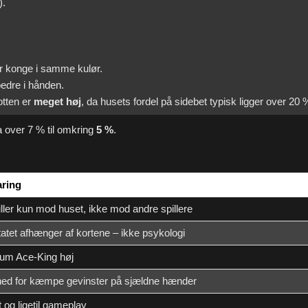
).
ler konge i samme kulør.
bedre i hånden.
otten er
meget høj
, da husets fordel på sidebet typisk ligger over 20 
a over 7 % til omkring
5 %
.
aring
ller kun mod huset, ikke mod andre spillere
atet afhænger af kortene – ikke psykologi
um Ace-King høj
hed for kæmpe gevinster på sjældne hænder
t og ligetil gameplay