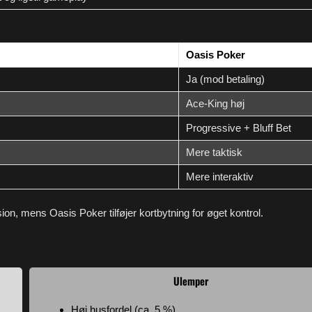
Oasis Poker
Ja (mod betaling)
Ace-King høj
Progressive + Bluff Bet
Mere taktisk
Mere interaktiv
n, mens Oasis Poker tilføjer kortbytning for øget kontrol.
Ulemper
Høj husfordel (ca. 5 %)