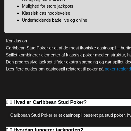
Mulighed for store jackpots
Klassisk casinooplevelse
Underholdende både live og online
Konklusion
Caribbean Stud Poker er et af de mest ikoniske casinospil – hurtigt
Spillet kombinerer elementer af klassisk poker med en struktur, hvo
Den progressive jackpot tilføjer ekstra spænding og gør spillet ide
Læs flere guides om casinospil relateret til poker på
poker-regler.
Hvad er Caribbean Stud Poker?
Caribbean Stud Poker er et casinospil baseret på stud poker, hvo
Hvordan fungerer jackpotten?