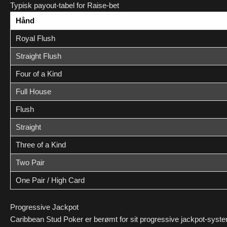
Typisk payout-tabel for Raise-bet
Hånd
Royal Flush
Straight Flush
Four of a Kind
Full House
Flush
Straight
Three of a Kind
Two Pair
One Pair / High Card
Progressive Jackpot
Caribbean Stud Poker er berømt for sit progressive jackpot-system