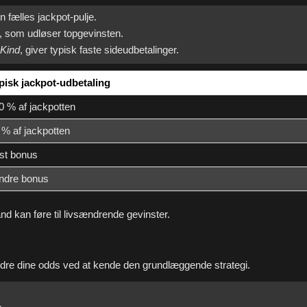
n fælles jackpot-pulje.
, som udløser topgevinsten.
 Kind
, giver typisk faste sideudbetalinger.
pisk jackpot-udbetaling
0 % af jackpotten
 % af jackpotten
st bonus
ndre bonus
nd kan føre til livsændrende gevinster.
edre dine odds ved at kende den grundlæggende strategi.