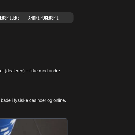
ERSPILLERE
ANDRE POKERSPIL
set (dealeren) – ikke mod andre
både i fysiske casinoer og online.