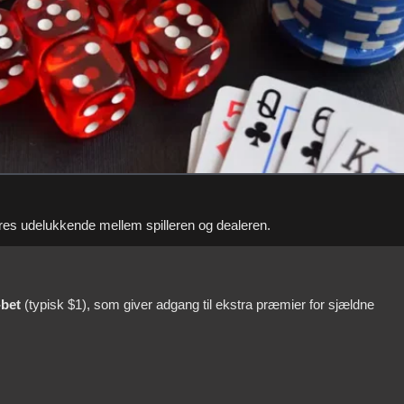
øres udelukkende mellem spilleren og dealeren.
-bet
(typisk $1), som giver adgang til ekstra præmier for sjældne