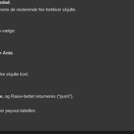
nedad
.
mens de resterende fire forbliver skjulte.
n vælge:
× Ante
.
ire skjulte kort.
te
, og Raise-bettet returneres (“push”).
ter payout-tabellen.